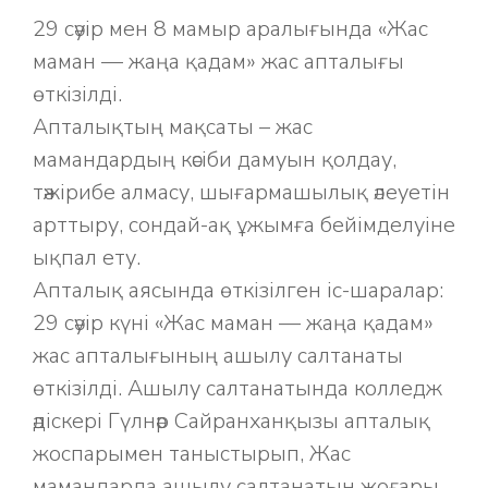
29 сәуір мен 8 мамыр аралығында «Жас
маман — жаңа қадам» жас апталығы
өткізілді.
Апталықтың мақсаты – жас
мамандардың кәсіби дамуын қолдау,
тәжірибе алмасу, шығармашылық әлеуетін
арттыру, сондай-ақ ұжымға бейімделуіне
ықпал ету.
Апталық аясында өткізілген іс-шаралар:
29 сәуір күні «Жас маман — жаңа қадам»
жас апталығының ашылу салтанаты
өткізілді. Ашылу салтанатында колледж
әдіскері Гүлнәр Сайранханқызы апталық
жоспарымен таныстырып, Жас
мамандарда ашылу салтанатын жоғары