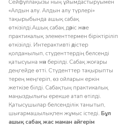
Сейфуллақызы ның ұйымдастыруымен
«Алдын алу. Алдын алу түрлері»
тақырыбында ашық сабақ
өткізілді.Ашық сабақ дәріс және
практикалық элементтермен біріктіріліп
өткізілді. Интерактивті әдістер
қолданылып, студенттердің белсенді
қатысуына мән берілді. Сабақ жоғары
деңгейде өтті. Студенттер тақырыпты
терең меңгеріп, өз ойларын еркін
жеткізе білді. Сабақтың практикалық
маңыздылығы ерекше атап өтілді.
Қатысушылар белсенділік танытып,
шығармашылықпен жұмыс істеді.
Бұл
ашық сабақ жас маман айгерім