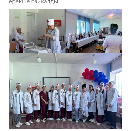
ерекше байқалды