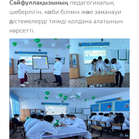
Сейфуллақызының
педагогикалық
шеберлігін, кәсіби білімін және заманауи
әдістемелерді тиімді қолдана алатынын
көрсетті.