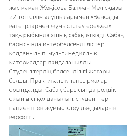
жас маман Жеңісова Балжан Мелісқызы
22 топ білім алушыларымен «Венозды
катетрлармен жұмыс істеу ережесі»
тақырыбында ашық сабақ өткізді. Сабақ
барысында интербелсенді әдістер
қолданылып, мультимедиялық
материалдар пайдаланылды.
Студенттердің белсенділігі жоғары
болды. Практикалық тапсырмалар
орындалды. Сабақ барысында рөлдік
ойын әдісі қолданылып, студенттер
пациентпен жұмыс істеу дағдыларын
көрсетті.