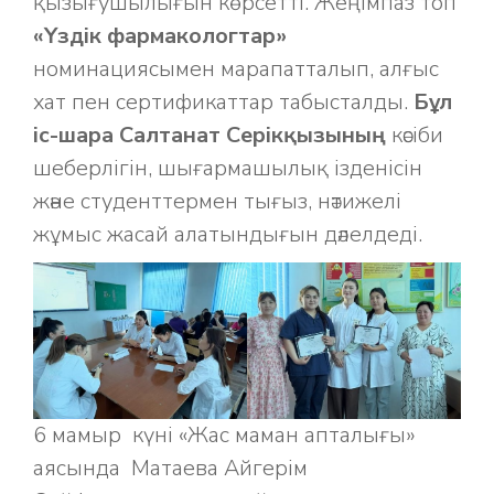
қызығушылығын көрсетті. Жеңімпаз топ
«Үздік фармакологтар»
номинациясымен марапатталып, алғыс
хат пен сертификаттар табысталды.
Бұл
іс-шара Салтанат Серікқызының
кәсіби
шеберлігін, шығармашылық ізденісін
және студенттермен тығыз, нәтижелі
жұмыс жасай алатындығын дәлелдеді.
6 мамыр күні «Жас маман апталығы»
аясында
Матаева Айгерім