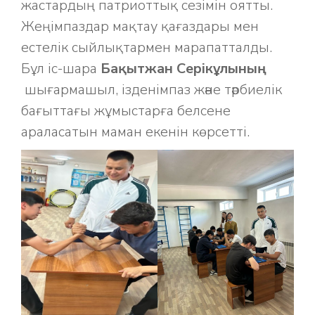
жастардың патриоттық сезімін оятты.
Жеңімпаздар мақтау қағаздары мен
естелік сыйлықтармен марапатталды.
Бұл іс-шара
Бақытжан Серікұлының
шығармашыл, ізденімпаз және тәрбиелік
бағыттағы жұмыстарға белсене
араласатын маман екенін көрсетті.