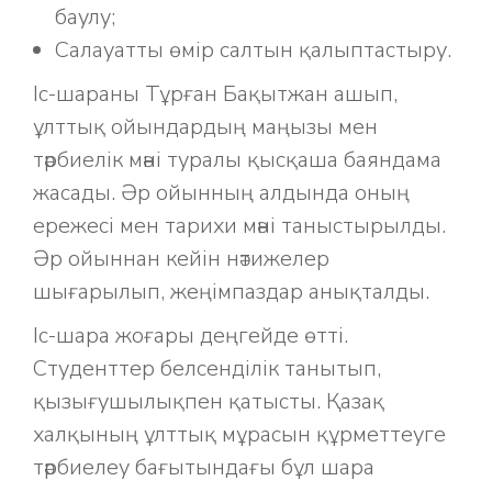
баулу;
Салауатты өмір салтын қалыптастыру.
Іс-шараны Тұрған Бақытжан ашып,
ұлттық ойындардың маңызы мен
тәрбиелік мәні туралы қысқаша баяндама
жасады. Әр ойынның алдында оның
ережесі мен тарихи мәні таныстырылды.
Әр ойыннан кейін нәтижелер
шығарылып, жеңімпаздар анықталды.
Іс-шара жоғары деңгейде өтті.
Студенттер белсенділік танытып,
қызығушылықпен қатысты. Қазақ
халқының ұлттық мұрасын құрметтеуге
тәрбиелеу бағытындағы бұл шара