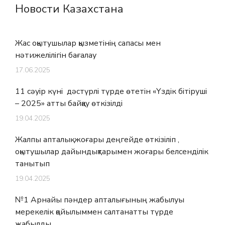
Новости Казахстана
Жас оқытушылар қызметінің сапасы мен
нәтижелілігін бағалау
17.06.2025
11 сәуір күні дәстүрлі түрде өтетін «Үздік бітіруші
– 2025» атты байқау өткізілді
19.04.2025
Жалпы апталық жоғары деңгейде өткізіліп ,
оқытушылар дайындықтарымен жоғары белсенділік
танытып
19.04.2025
№1 Арнайы пәндер апталығының жабылуы
мерекелік қойылыммен салтанатты түрде
жабылды