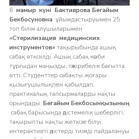
6
мамыр күні
Бактиярова Бегайым
Бекбосуновна
ұйымдастыруымен 25
топ білім алушыларымен
«Стерилизация медицинских
инструментов»
тақырыбында ашық
сабақ өткізілді. Ашық сабақ кәсіби
тұрғыдан маңызды, тәжірибелік бағытта
өтті. Студенттер сабақты жоғары
қызығушылықпен қабылдап,
практикалық тапсырмаларды нақты
орындады.
Бегайым Бекбосынқызының
сабақ барысында әдістемелік шеберлігі,
тақырыпты нақты жеткізе білуі,
интерактивті әдістерді тиімді пайдалануы