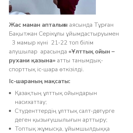
Жас маман апталығы
аясында Тұрған
Бақытжан Серікұлы ұйымдастыруымен
3 мамыр күні 21-22 топ білім
алушылар арасында
«Ұлттық ойын –
рухани қазына»
атты танымдық-
спорттық іс-шара өткізілді.
Іс-шараның мақсаты:
Қазақтың ұлттық ойындарын
насихаттау;
Студенттердің ұлттық салт-дәстүрге
деген қызығушылығын арттыру;
Топтық жұмысқа, ұйымшылдыққа