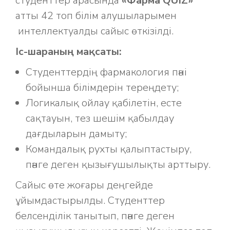
студенттер арасында
«Фарма QUIZ»
атты 42 топ білім алушыларымен
интеллектуалды сайыс өткізілді.
Іс-шараның мақсаты:
Студенттердің фармакология пәні
бойынша білімдерін тереңдету;
Логикалық ойлау қабілетін, есте
сақтауын, тез шешім қабылдау
дағдыларын дамыту;
Командалық рухты қалыптастыру,
пәнге деген қызығушылықты арттыру.
Сайыс өте жоғары деңгейде
ұйымдастырылды. Студенттер
белсенділік танытып, пәнге деген