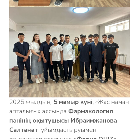
2025 жылдың
5 мамыр күні
, «Жас маман
апталығы» аясында
Фармакология
пәнінің оқытушысы Ибраимжанова
Салтанат
ұйымдастыруымен