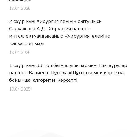
19.04.2025
2 сәуір күні Хирургия пәнінің оқытушысы
Садуақасова А.Д. Хирургия пәнінен
интеллектуалдық сайыс «Хирургия әлеміне
саяхат» өткізді
19.04.2025
1 сәуір күні 33 топ білім алушылармен Ішкі аурулар
пәнінен Валиева Шұғыла «Шұғыл көмек көрсету»
бойынша алгоритм көрсетті
19.04.2025