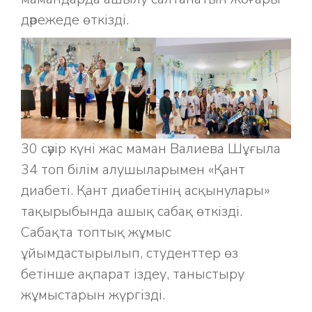
дәрежеде өткізді.
30 сәуір күні жас маман Валиева Шұғыла
34 топ білім алушыларымен «Қант
диабеті. Қант диабетінің асқынулары»
тақырыбында ашық сабақ өткізді.
Сабақта топтық жұмыс
ұйымдастырылып, студенттер өз
бетінше ақпарат іздеу, таныстыру
жұмыстарын жүргізді.