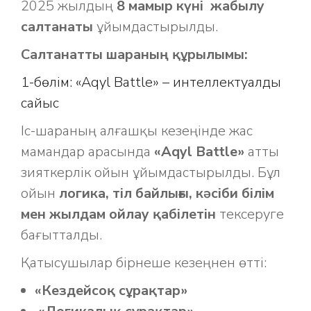
2025 жылдың
8 мамыр күні
жабылу
салтанаты
ұйымдастырылды.
Салтанатты шараның құрылымы:
1-бөлім: «Aqyl Battle» – интеллектуалды
сайыс
Іс-шараның алғашқы кезеңінде жас
мамандар арасында
«Aqyl Battle»
атты
зияткерлік ойын ұйымдастырылды. Бұл
ойын
логика, тіл байлығы, кәсіби білім
мен жылдам ойлау қабілетін
тексеруге
бағытталды.
Қатысушылар бірнеше кезеңнен өтті:
«Кездейсоқ сұрақтар»