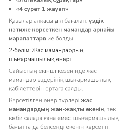
«Логикалық сұрақтар»
«4 сурет 1 жауап»
Қазылар алқасы әділ бағалап,
үздік
нәтиже көрсеткен мамандар арнайы
марапаттарға
ие болды.
2-бөлім: Жас мамандардың
шығармашылық өнері
Сайыстың екінші кезеңінде жас
мамандар өздерінің шығармашылық
қабілеттерін ортаға салды.
Көрсетілген өнер түрлері
жас
мамандардың жан-жақты екенін
, тек
кәсіби салада ғана емес, шығармашылық
бағытта да белсенді екенін көрсетті.